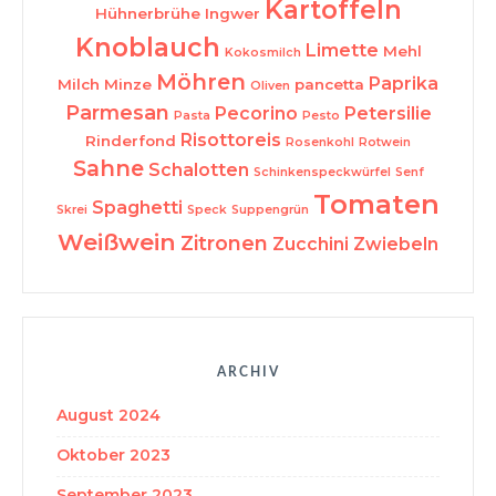
Kartoffeln
Hühnerbrühe
Ingwer
Knoblauch
Limette
Mehl
Kokosmilch
Möhren
Paprika
Milch
Minze
pancetta
Oliven
Parmesan
Pecorino
Petersilie
Pasta
Pesto
Risottoreis
Rinderfond
Rosenkohl
Rotwein
Sahne
Schalotten
Schinkenspeckwürfel
Senf
Tomaten
Spaghetti
Skrei
Speck
Suppengrün
Weißwein
Zitronen
Zucchini
Zwiebeln
ARCHIV
August 2024
Oktober 2023
September 2023