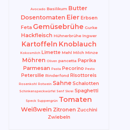
Butter
Basilikum
Avocado
Eier
Dosentomaten
Erbsen
Gemüsebrühe
Feta
Gurke
Hackfleisch
Hühnerbrühe
Ingwer
Kartoffeln
Knoblauch
Limette
Mehl
Milch
Minze
Kokosmilch
Möhren
Paprika
pancetta
Oliven
Parmesan
Pecorino
Pasta
Pesto
Petersilie
Risottoreis
Rinderfond
Sahne
Schalotten
Rosenkohl
Rotwein
Spaghetti
Schinkenspeckwürfel
Senf
Skrei
Tomaten
Speck
Suppengrün
Weißwein
Zitronen
Zucchini
Zwiebeln