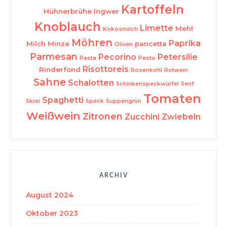
Kartoffeln
Hühnerbrühe
Ingwer
Knoblauch
Limette
Mehl
Kokosmilch
Möhren
Paprika
Milch
Minze
pancetta
Oliven
Parmesan
Pecorino
Petersilie
Pasta
Pesto
Risottoreis
Rinderfond
Rosenkohl
Rotwein
Sahne
Schalotten
Schinkenspeckwürfel
Senf
Tomaten
Spaghetti
Skrei
Speck
Suppengrün
Weißwein
Zitronen
Zucchini
Zwiebeln
ARCHIV
August 2024
Oktober 2023