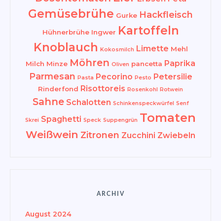
Gemüsebrühe
Hackfleisch
Gurke
Kartoffeln
Hühnerbrühe
Ingwer
Knoblauch
Limette
Mehl
Kokosmilch
Möhren
Paprika
Milch
Minze
pancetta
Oliven
Parmesan
Pecorino
Petersilie
Pasta
Pesto
Risottoreis
Rinderfond
Rosenkohl
Rotwein
Sahne
Schalotten
Schinkenspeckwürfel
Senf
Tomaten
Spaghetti
Skrei
Speck
Suppengrün
Weißwein
Zitronen
Zucchini
Zwiebeln
ARCHIV
August 2024