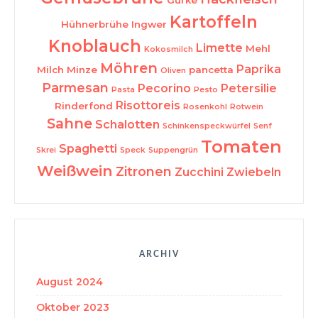
Kartoffeln
Hühnerbrühe
Ingwer
Knoblauch
Limette
Mehl
Kokosmilch
Möhren
Paprika
Milch
Minze
pancetta
Oliven
Parmesan
Pecorino
Petersilie
Pasta
Pesto
Risottoreis
Rinderfond
Rosenkohl
Rotwein
Sahne
Schalotten
Schinkenspeckwürfel
Senf
Tomaten
Spaghetti
Skrei
Speck
Suppengrün
Weißwein
Zitronen
Zucchini
Zwiebeln
ARCHIV
August 2024
Oktober 2023