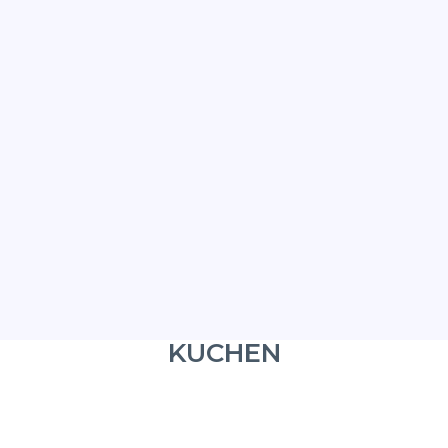
Einfach. Selbstgemacht.
Nicht
KUCHEN
noch ein