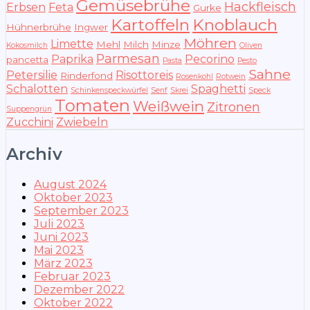
Gemüsebrühe
Hackfleisch
Erbsen
Feta
Gurke
Kartoffeln
Knoblauch
Hühnerbrühe
Ingwer
Möhren
Limette
Mehl
Milch
Minze
Kokosmilch
Oliven
Parmesan
Paprika
Pecorino
pancetta
Pasta
Pesto
Sahne
Petersilie
Risottoreis
Rinderfond
Rosenkohl
Rotwein
Schalotten
Spaghetti
Schinkenspeckwürfel
Senf
Skrei
Speck
Tomaten
Weißwein
Zitronen
Suppengrün
Zucchini
Zwiebeln
Archiv
August 2024
Oktober 2023
September 2023
Juli 2023
Juni 2023
Mai 2023
März 2023
Februar 2023
Dezember 2022
Oktober 2022